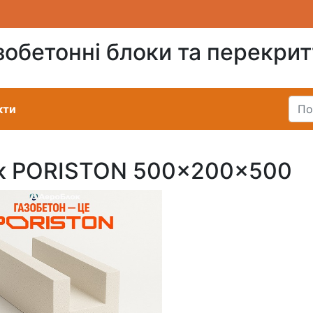
зобетонні блоки та перекри
кти
ок PORISTON 500×200×500