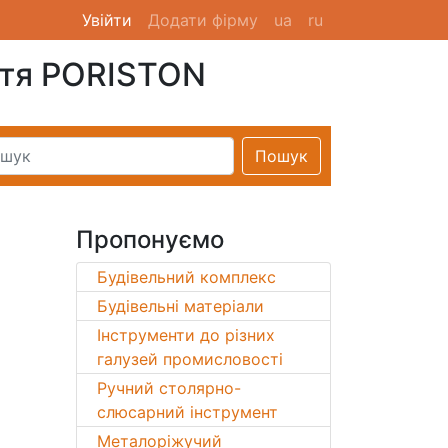
Увійти
(current)
Додати фірму
ua
ru
ття PORISTON
Пошук
Пропонуємо
Будівельний комплекс
Будівельні матеріали
Інструменти до різних
галузей промисловості
Ручний столярно-
слюсарний інструмент
Металоріжучий