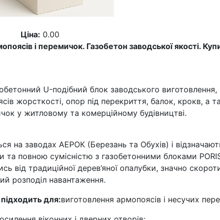
Ціна:
0.00
оясів і перемичок. Газобетон заводської якості. Куп
бетонний U-подібний блок заводського виготовлення,
сів жорсткості, опор під перекриття, балок, крокв, а 
чок у житловому та комерційному будівництві.
я на заводах АЕРОК (Березань та Обухів) і відзначают
и та повною сумісністю з газобетонними блоками PORI
сь від традиційної дерев’яної опалубки, значно скорот
ий розподіл навантаження.
підходить для:
виготовлення армопоясів і несучих пер
осилення віконних і дверних отворів;