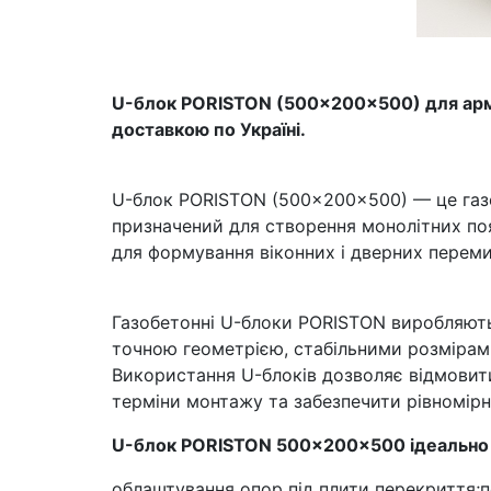
U-блок PORISTON (500×200×500) для армоп
доставкою по Україні.
U-блок PORISTON (500×200×500) — це газо
призначений для створення монолітних поя
для формування віконних і дверних переми
Газобетонні U-блоки PORISTON виробляютьс
точною геометрією, стабільними розмірам
Використання U-блоків дозволяє відмовити
терміни монтажу та забезпечити рівномірн
U-блок PORISTON 500×200×500 ідеально 
облаштування опор під плити перекриття;
п