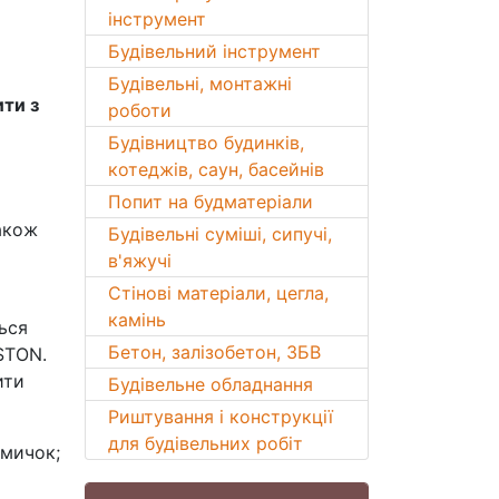
інструмент
Будівельний інструмент
Будівельні, монтажні
ити з
роботи
Будівництво будинків,
котеджів, саун, басейнів
Попит на будматеріали
також
Будівельні суміші, сипучі,
в'яжучі
Стінові матеріали, цегла,
камінь
ься
Бетон, залізобетон, ЗБВ
STON.
ити
Будівельне обладнання
Риштування і конструкції
для будівельних робіт
емичок;