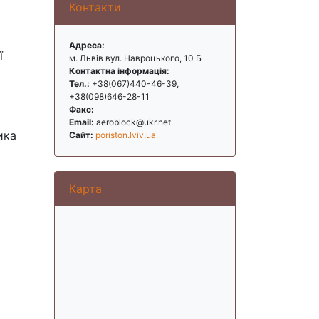
Контакти
Адреса:
ї
м. Львів вул. Навроцького, 10 Б
Контактна інформація:
Тел.:
+38(067)440-46-39,
+38(098)646-28-11
Факс:
Email:
aeroblock@ukr.net
ика
Сайт:
poriston.lviv.ua
Карта