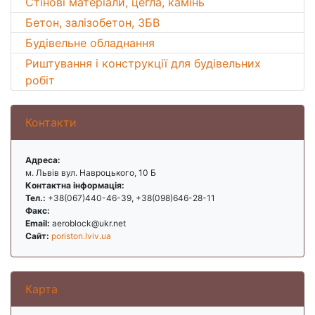
Стінові матеріали, цегла, камінь
Бетон, залізобетон, ЗБВ
Будівельне обладнання
Риштування і конструкції для будівельних
робіт
Контакти
Адреса:
м. Львів вул. Навроцького, 10 Б
Контактна інформація:
Тел.:
+38(067)440-46-39, +38(098)646-28-11
Факс:
Email:
aeroblock@ukr.net
Сайт:
poriston.lviv.ua
Карта